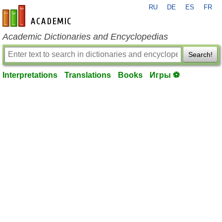
RU
DE
ES
FR
en-academic.com
Academic Dictionaries and Encyclopedias
Search!
Interpretations
Translations
Books
Игры ⚽