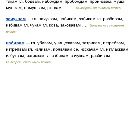
тикам гл. бодвам, набождам, пробождам, пронизвам, муша,
мушкам, намушвам, ръгвам,… …
Български синонимен речник
зачуквам
— гл. начуквам, набивам, забивам гл. разбивам,
избивам гл. чукам гл. кова, заковавам …
Български синонимен
речник
избивам
— гл. убивам, унищожавам, затривам, изтребвам,
изтрепвам гл. излизам, появявам се, изскачам гл. изтласквам,
избутвам, изтиквам гл. забивам, зачуквам, разбивам …
Български синонимен речник