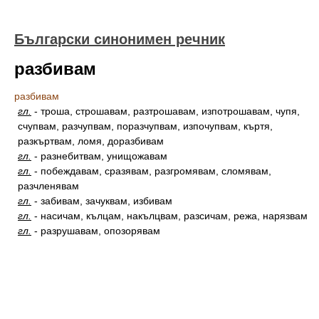
Български синонимен речник
разбивам
разбивам
гл.
-
троша, строшавам, разтрошавам, изпотрошавам, чупя,
счупвам, разчупвам, поразчупвам, изпочупвам, къртя,
разкъртвам, ломя, доразбивам
гл.
-
разнебитвам, унищожавам
гл.
-
побеждавам, сразявам, разгромявам, сломявам,
разчленявам
гл.
-
забивам, зачуквам, избивам
гл.
-
насичам, кълцам, накълцвам, разсичам, режа, нарязвам
гл.
-
разрушавам, опозорявам