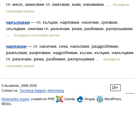
гл. меся, замесвам гл. омесвам, кова, изковавам …
Български
синонимен речник
накълцвам
— гл. кълцам, нарязвам, насичам, срязвам,
скълцвам, смилам гл. разсичам, режа, разбивам, разтрошавам
…
Български синонимен речник
нарязвам
— гл. насичам, сека, накъсвам, раздробявам,
разкъсвам, разрязвам, надробявам, късам, кълцам, накълцвам
гл. разсичам, режа, разбивам, разтрошавам …
Български
синонимен речник
© Academic, 2000-2026
18+
Contact us:
Technical Support
,
Advertising
Dictionaries export
, created on PHP,
Joomla,
Drupal,
WordPress,
MODx.