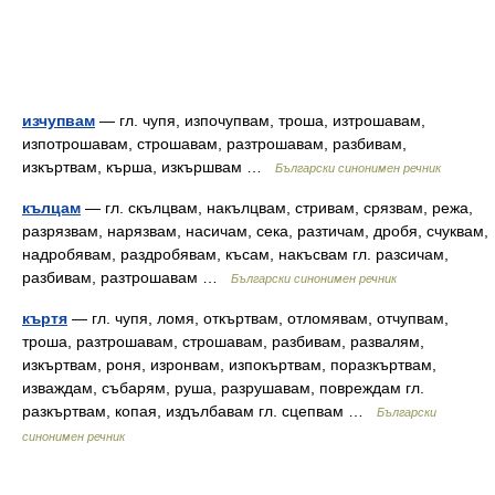
изчупвам
— гл. чупя, изпочупвам, троша, изтрошавам,
изпотрошавам, строшавам, разтрошавам, разбивам,
изкъртвам, кърша, изкършвам …
Български синонимен речник
кълцам
— гл. скълцвам, накълцвам, стривам, срязвам, режа,
разрязвам, нарязвам, насичам, сека, разтичам, дробя, счуквам,
надробявам, раздробявам, късам, накъсвам гл. разсичам,
разбивам, разтрошавам …
Български синонимен речник
къртя
— гл. чупя, ломя, откъртвам, отломявам, отчупвам,
троша, разтрошавам, строшавам, разбивам, развалям,
изкъртвам, роня, изронвам, изпокъртвам, поразкъртвам,
изваждам, събарям, руша, разрушавам, повреждам гл.
разкъртвам, копая, издълбавам гл. сцепвам …
Български
синонимен речник