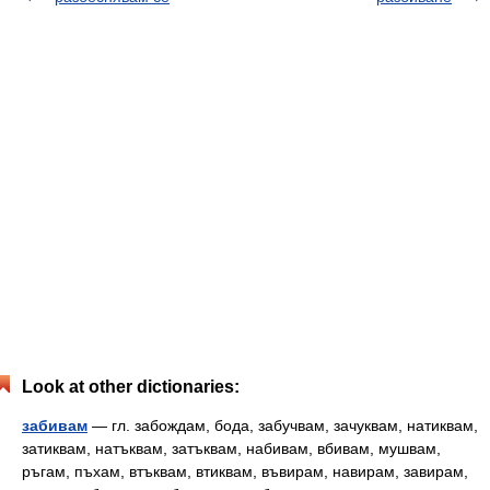
Look at other dictionaries:
забивам
— гл. забождам, бода, забучвам, зачуквам, натиквам,
затиквам, натъквам, затъквам, набивам, вбивам, мушвам,
ръгам, пъхам, втъквам, втиквам, въвирам, навирам, завирам,