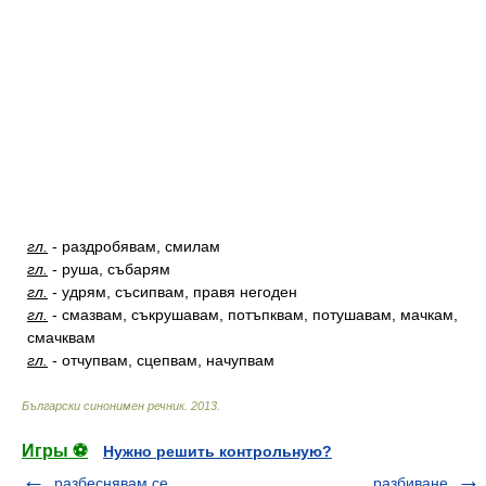
гл.
-
раздробявам, смилам
гл.
-
руша, събарям
гл.
-
удрям, съсипвам, правя негоден
гл.
-
смазвам, съкрушавам, потъпквам, потушавам, мачкам,
смачквам
гл.
-
отчупвам, сцепвам, начупвам
Български синонимен речник
.
2013
.
Игры ⚽
Нужно решить контрольную?
разбеснявам се
разбиване