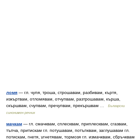
ломя
— гл. чупя, троша, строшавам, разбивам, къртя,
изкъртвам, отломявам, отчупвам, разтрошавам, кърша,
скършвам, счупвам, пречупвам, прекършвам …
Български
синонимен речник
мачкам
— гл. смачквам, сплесквам, приплесквам, сгазвам,
тъпча, притискам гл. потушавам, потъпквам, заглушавам гл.
потискам, гнетя, угнетявам, тормозя гл. измачквам, сбръчквам